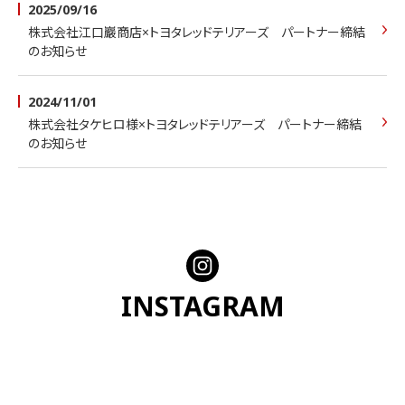
選手/スタッフ紹介
2025/09/16
株式会社江口巖商店×トヨタレッドテリアーズ パートナー締結
SCHEDULE
のお知らせ
スケジュール
COLUMN
2024/11/01
ソフトボールとレッドテリアーズ
株式会社タケヒロ様×トヨタレッドテリアーズ パートナー締結
のお知らせ
BLOG
ブログ
FANCLUB
ファンクラブ
GOODS
グッズ
INSTAGRAM
DOWNLOAD
ダウンロード
CONTACT