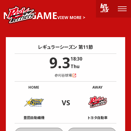
NEXT GAME
VIEW MORE >
レギュラーシーズン 第11節
9
.
3
18:30
Thu
@
刈谷球場
HOME
AWAY
VS
豊田自動織機
トヨタ自動車