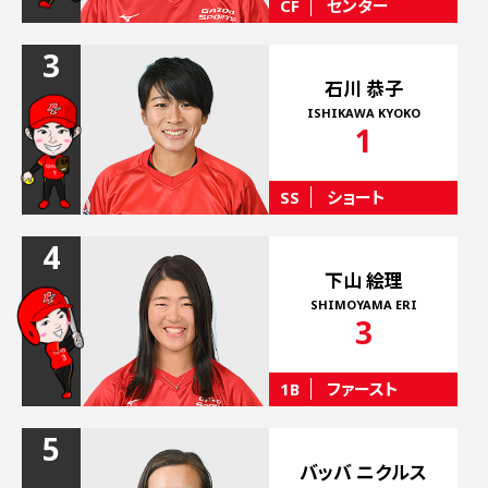
CF
センター
HOME
ホーム
3
GAME
石川 恭子
試合情報
ISHIKAWA KYOKO
1
TEAM
チーム紹介
SS
ショート
PLAYERS/STAFF
4
選手/スタッフ紹介
下山 絵理
SCHEDULE
SHIMOYAMA ERI
3
スケジュール
COLUMN
1B
ファースト
ソフトボールとレッドテリアーズ
5
BLOG
ブログ
バッバ ニクルス