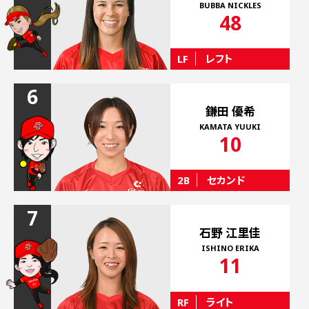
BUBBA NICKLES
FANCLUB
48
ファンクラブ
LF
レフト
GOODS
グッズ
6
DOWNLOAD
鎌田 優希
ダウンロード
KAMATA YUUKI
10
CONTACT
出演依頼
2B
セカンド
7
石野 江里佳
ISHINO ERIKA
11
RF
ライト