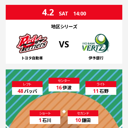
4.2
SAT
14:00
地区シリーズ
VS
トヨタ自動車
伊予銀行
センター
レフト
ライト
16
伊波
48
11
バッバ
石野
ショート
セカンド
1
10
石川
鎌田