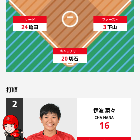
サード
ファースト
24
3
亀田
下山
キャッチャー
20
切石
打順
2
伊波 菜々
IHA NANA
16