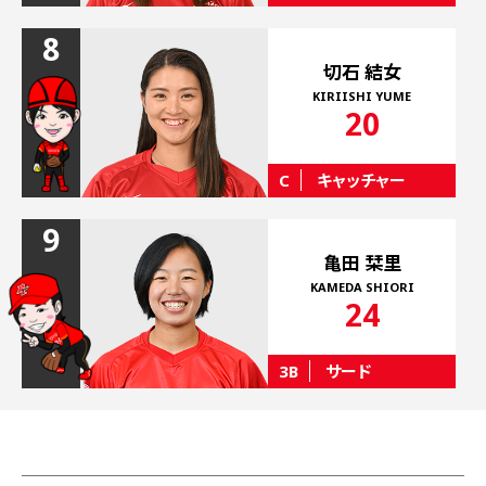
8
切石 結女
KIRIISHI YUME
20
C
キャッチャー
9
亀田 栞里
KAMEDA SHIORI
24
3B
サード