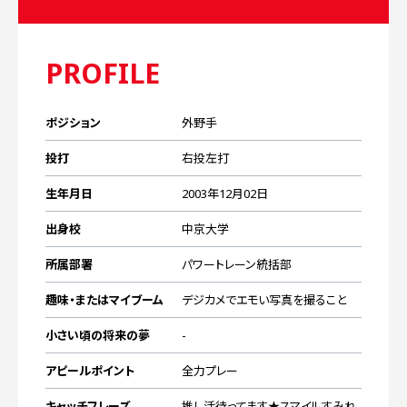
HOME
ホーム
PROFILE
GAME
試合情報
ポジション
外野手
TEAM
投打
右投左打
チーム紹介
生年月日
2003年12月02日
PLAYERS/STAFF
出身校
中京大学
選手/スタッフ紹介
所属部署
パワートレーン統括部
SCHEDULE
スケジュール
趣味・またはマイブーム
デジカメでエモい写真を撮ること
COLUMN
小さい頃の将来の夢
-
ソフトボールとレッドテリアーズ
アピールポイント
全力プレー
BLOG
キャッチフレーズ
推し活待ってます★スマイルすみれ